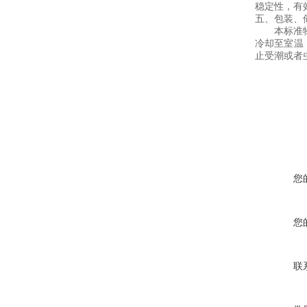
稳定性，有
五、包装、
本标准
冷却至室温
止受潮或者
您
您
联