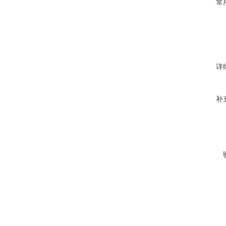
常
详
补