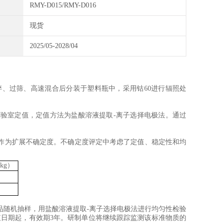
RMY-D015/RMY-D016
现货
2025/05-2028/04
碎
、
过筛
、
高速混合后
分装于
塑料瓶
中
，采用钴
60
进行辐照处
实验室定值
，定值方法为盐酸溶液提取
-
离子选择电极法
。通过
作为扩展不确定度。不确定度评定中考虑了定值、稳定性和均
kg
）
品随机抽样，用
盐酸溶液提取
-
离子选择电极法
进行均匀性检验
值日期起，有效期
3
年。研制单位将继续跟踪监测该标准物质的