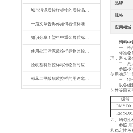
品牌
城市污泥质控样标物的质控品定值分析
规格
一篇文章告诉你如何看懂标准物质证书！
应用领域
知识分享！塑料中重金属质标物的使用管理
饲料中
一、样
使用处理污泥质控样标物监控分析过程，确保数据准确性的实用技巧
标准物
理，避光保
二、溯
验收塑料质控样标准物质时应考虑的要素
参照标
使用满足计
邻苯二甲酸酯质控样的用途危害及管控要求
三、特
以各组
匀性等因素
编号
RMY-D01
RMY-D01
四、均匀性
参照
JJ
和稳定性考