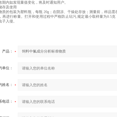
效期内如发现量值变化，将及时通知用户。
储存及使用
物质的包装为
塑料
瓶，每瓶
20
g
；在阴凉、干燥处存放；测量前，样品需
，再进行称量。打开和使用过程中严格防止玷污
,
规定
最小取样量为
0.5
克
虫子入侵
。
产品：
的单位：
的姓名：
系电话：