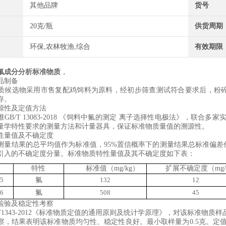
其他品牌
货号
20克/瓶
供货周期
环保,农林牧渔,综合
有效期限
氟成分分析标准物质
，
品制备
质候选物采用市售
复配鸡饲料
为原料
，
经
初步筛查
测试符合要求后，
粉
存
。
源性及定值方法
准
GB/T 13083-2018
《
饲料中氟的测定
离子选择性电极法
》，联合
多家
量学特性要求的测量方法和计量器具，保证标准物质量值的溯源性。
性量值及不确定度
测量结果的总平均值作为标准值，
95%
置信概率下的测量结果总标准偏差
引入的不确定度分量。标准物质特性量值及其不确定度如下表：
特性
标准值（
mg/kg
）
扩展不确定度（
mg/
5
氟
132
12
6
氟
508
45
检验及稳定性考察
F1343-2012
《标准物质定值的通用原则及统计学原理》，对该标准物质样
察，结果表明该标准物质均匀性、稳定性良好。
最小取样量为
0.5
克
。定