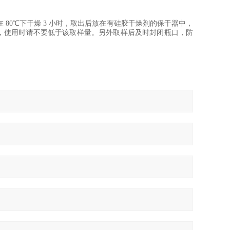
在
80
℃下干燥
3
小时，取出后放在有硅胶干燥剂的保干器中，
，
使用时请不要低于该取样量。
另外取样后及时封闭瓶口，防