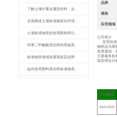
品牌
了解土壤中重金属质控样，从这里开始！
规格
全面阐述土壤标准物质在环境分析与农业检测中的工作原理与使用维护指南
应用领域
土壤标准物质的使用限制和注意事项
公司简介
东莞恒准标
邻苯二甲酸酯质控样的用途危害及管控要求
物样品为塑
发展规划：
主要服务机
标准物质领域发展现状及趋势
医院理化分
如何使用塑料质控样标准物质提高电子行业中产品质量
产品编号
RMS-I009