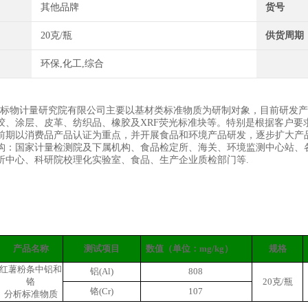
其他品牌
货号
20克/瓶
供货周期
环保,化工,综合
物计量研究院有限公司主要以基材类标准物质为研制对象，目前研发产
胶、涂层、皮革、纺织品、橡胶及XRF荧光标准块等。特别是根据客户要
前期以消费品产品认证为重点，并开展食品和环境产品研发，逐步扩大产
构：国家计量检测院及下属机构、食品检定所、海关、环境监测中心站、各
析中心、科研院校理化实验室、食品、生产企业质检部门等.
产品名称
测试项目
数值（单位：mg/kg）
规格
红薯粉条中铝和
铝
(Al)
808
铬
20克/瓶
铬
(Cr)
107
分析标准物质