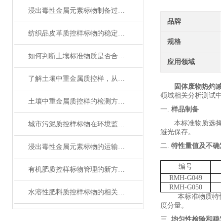
浸出毒性金属元素标物制备过程中的质量控制分析
品牌
纺织品皮革质控样标物的稳定性与保存条件解析
规格
如何判断土壤标准物质是否合格？
应用领域
了解土壤中重金属质控样，从这里开始！
固体废物热灼
领域相关分析测试
土壤中重金属质控样的检测方法与操作规范指南
一.
样品制备
本标准物质选
城市污泥质控样标物在环境监测和风险评估中扮演什么角色？
避光保存。
二.
特性量值及不确
浸出毒性金属元素标物的运输与储存
编号
有机肥质控样标物管理的新方法与新思路
RMH-G049
RMH-G050
水溶性肥料质控样标物的相关知识普及
本标准物质特
度分量。
三.
均匀性检验和稳