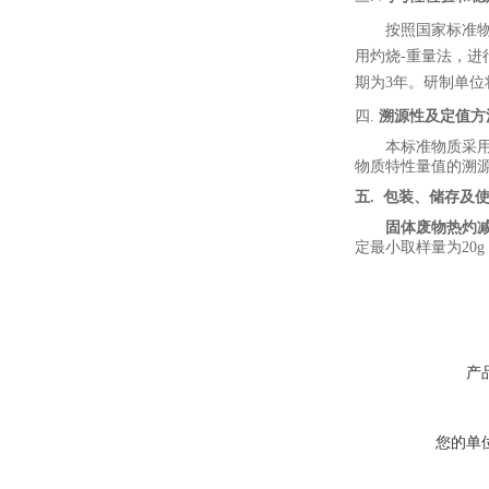
按
照
国家
标准
用
灼烧
-
重量
法，
进
期为
3
年。研制单位
四.
溯源性及定值方
本标准物质采
物质特性量值的溯
五
.
包装、储存及
固体废物热灼
定最小取样量为
20
g
产
您的单