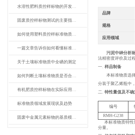
水溶性肥料质控样标物的开发与标准化分析
品牌
固废质控样标物测试的主要指标及其意义
规格
如何使用塑料质控样标准物质提高电子行业中产品质量
应用领域
一篇文章告诉你如何看懂标准物质证书！
污泥中砷分析
法精密度评价及过
关于土壤标准物质中全硒的测定
一.
样品制备
本标准物质选
如何判断土壤标准物质是否合格？
分装于
聚乙烯
瓶中
有机肥质控样标物在实际应用中的标准化问题
二.
特性量值及不确
标准物质领域发展现状及趋势
编号
RMH-G
238
固废中金属元素标物的基质模拟与定值技术解析
本标准物质特性
分量。