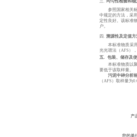
三.
均匀性检验和稳
参照国家
相关
中规定的方法，
采
定性良好。该标准
户。
四.
溯源性及定值方
本标准物质采
光光谱
法（
AFS
）
五
.
包装、储存及
本标准物质以
要低于该取样量。
污泥中砷分析
（
AFS
）
取样量为
0.
产
您的单