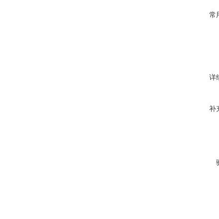
常
详
补