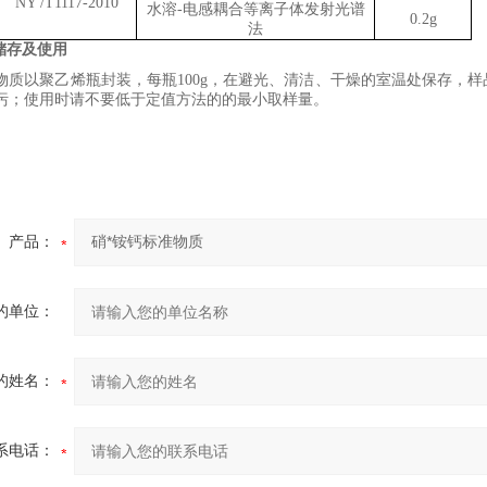
NY
/
T1117-2010
水溶
-
电感耦合等离子体发射光谱
0.2g
法
储存及使用
物质以
聚乙烯
瓶封装，每瓶
100
g
，在避光、清洁、
干燥的
室温处保存
，样
污
；
使用时请不要低于
定值方法的的最小
取样量。
产品：
的单位：
的姓名：
系电话：