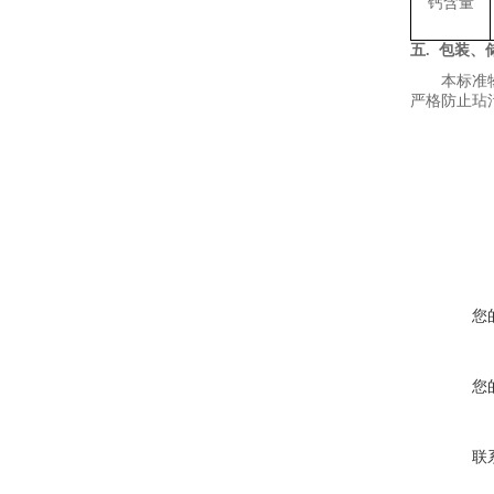
钙含量
五
.
包装、
本标准
严格防止玷
您
您
联