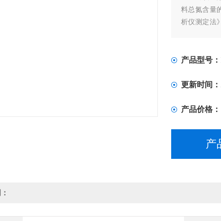
料总氮含量的测
析仪测定法》
的测定》、NY
采用定氮仪
产品型号：
更新时间：
产品价格：
产
明：