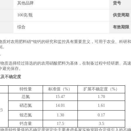
其他品牌
货号
100克/瓶
供货周期
综合
有效期限
物质对
农用
肥料硝*铵
钙
的研究和监控具有重要意义，可用于农业、
科研
制。
备
准物质选择
经过筛选的的农用硝酸肥料
为基体，在制备过程中经
研磨
、
高
中避光保存。
值及不确定度
特性量
标准值
（
%
）
扩展不确定度
（
%
）
总氮
15.47
1.70
硝态氮
14.01
1.61
23
铵态氮
1.30
0.17
钙含量
17.5
3.5
准物质特性量值的不确定度评定中主要考虑
多家实验室联合定值引入的不