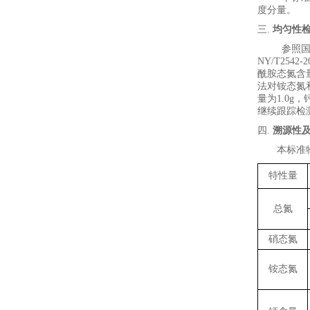
度分量。
三.
均匀性
参
照
NY/T2542-2
酰胺态氮含
法对铵态氮
量为
1.0
g
，
继续跟踪检
四.
溯源性
本标准
特性量
总氮
硝态氮
铵态氮