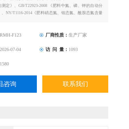
定》、GB/T22923-2008 《肥料中氮、磷、钾的自动分
、NY/T1116-2014《肥料硝态氮、铵态氮、酰胺态氮含量
 /T1117-2010《水溶肥料钙、镁、硫、氯含量的测定》、
法对总氮、
RMH-F123
厂商性质：
生产厂家
2026-07-04
访 问 量：
1093
1580
品咨询
联系我们