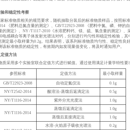
检验和稳定性考察
国家
标准物质相关的
规范要求，随机抽取分装后的标准物质样品，
按照标
014
《肥料总氮含量的测定》、
GB/T22923-2008
《肥料中氮、磷、钾的自
量的测定》、
NY
/
T1117-2010
《水溶肥料钙、镁、硫、氯含量的测定》、
和电感耦合等离子体发射光谱法对钙，分别
进行均匀性和稳定性检验，
其
钙测定
最小取样量为
0.2
g
。
结果表明，该系列标准物质均匀性、稳定性良
测该标准物质的稳定性，有效期内如发现量值变化，将及时通知用户。
及定值方法
物质采用多个实验室联合定值方式进行赋值
。
通过使用满足计量学特性要
参照标准
定值方法
最小取样量
GB/T22923-2008
自动定氮仪法
0.1g
NY/T2542-2014
酸溶法
-
蒸馏后返滴定法
0.5g
NY/T1116-2014
紫外分光光度法
1.0g
蒸馏后返滴定法
1.0g
NY/T1116-2014
蒸馏后直接滴定法
1.0g
水溶
-
火焰原子吸收光谱法
0.2g