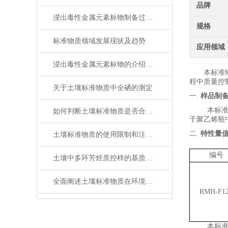
品牌
浸出毒性金属元素标物制备过程中的质量控制分析
规格
标准物质领域发展现状及趋势
应用领域
浸出毒性金属元素标物的介绍与说明
本标准
程中质量控
关于土壤标准物质中全硒的测定
一.
样品制
本标
如何判断土壤标准物质是否合格？
于
聚乙烯
瓶
二.
特性量
土壤标准物质的使用限制和注意事项
编号
土壤中多环芳烃质控样的基质效应与价值分析
全面阐述土壤标准物质在环境分析与农业检测中的工作原理与使用维护指南
RMH-F1
本标