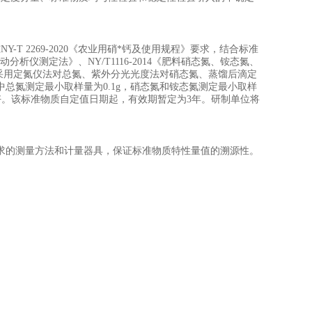
准
NY-T 2269-2020
《
农业用
硝*
钙及使用规程
》
要求，结合标准
动分析仪测定法》、
NY/T1116-2014
《肥料硝态氮、铵态氮、
采用
定氮仪法对总氮、紫外分光光度法对硝态氮、蒸馏后滴定
中总氮测定
最小取样量为
0.1
g
，硝态氮和铵态氮测定
最小取样
好。该标准物质自定值日期起，有效期
暂定
为
3
年。研制单位将
求的测量方法和计量器具，保证标准物质特性量值的溯源性。