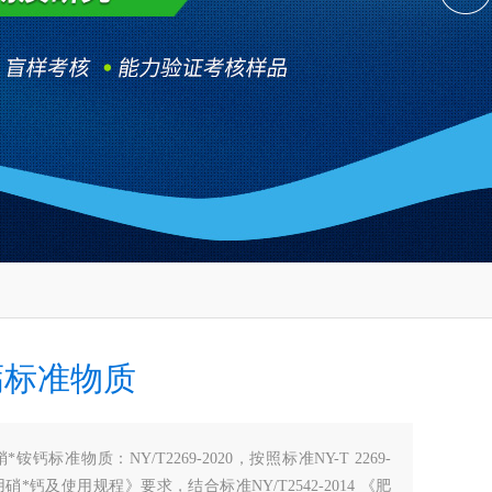
钙标准物质
硝*铵钙标准物质：NY/T2269-2020，按照标准NY-T 2269-
用硝*钙及使用规程》要求，结合标准NY/T2542-2014 《肥