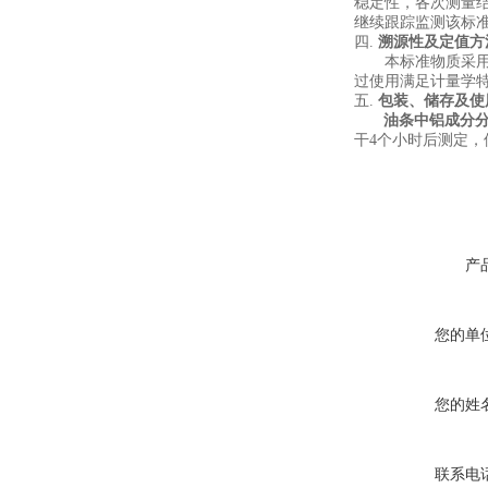
稳定性，各次测量
继续跟踪监测该标
四.
溯源性及定值方
本标准物质采
过使用满足计量学
五.
包装、储存及使
油条中铝成分
干
4
个小时后测定，
产
您的单
您的姓
联系电