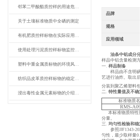
邻苯二甲酸酯质控样的用途危害及管控要求
品牌
关于土壤标准物质中全硒的测定
规格
有机肥质控样标物在实际应用中的标准化问题
应用领域
使用处理污泥质控样标物监控分析过程，确保数据准确性的实用技巧
油条中铝成分
样品中铝含量检测
塑料中重金属质标物的环境风险评估
一.
样品制备
样品由不含明
艺进行油炸。
取出
纺织品皮革质控样标物的稳定性与保存条件解析
分装到
聚乙烯塑料
二.
特性量值及不确
浸出毒性金属元素标物的介绍与说明
标准物质
RMS-A0
本标准物质特性
分量。
三.
均匀性检验和稳
参照
JJF1343-20
匀性，最少取样量
0