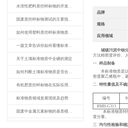
水溶性肥料质控样标物的开发与标准化分析
品牌
固废质控样标物测试的主要指标及其意义
规格
如何使用塑料质控样标准物质提高电子行业中产品质量
应用领域
一篇文章告诉你如何看懂标准物质证书！
城镇污泥中钡
方法精密度评价、
关于土壤标准物质中全硒的测定
一.
样品制备
本标准物质是
如何判断土壤标准物质是否合格？
密度聚乙烯瓶
中
，
二.
特性量值及不确
有机肥质控样标物在实际应用中的标准化问题
标准物质领域发展现状及趋势
编号
RMH-G313
固废中金属元素标物的基质模拟与定值技术解析
本标准物质特
度分量。
三.
均匀性检验和稳