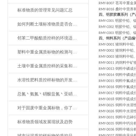
苍耳中重金
RMY-B007
桑叶中营养
RMY-B016
标准物质的管理常见问题汇总
四、明胶胶囊系列（产
明胶中铅、
RMY-C001
如何判断土壤标准物质是否合格？
明胶中铅、
RMY-C002
明胶中铅、
RMY-C003
邻苯二甲酸酯质控样的环境适应性
四、饲料系列（产品编
猪饲料中铅
RMY-D001
猪饲料中铅
RMY-D002
塑料中重金属质标物的检测与分析方法
猪饲料中铅
RMY-D003
鸡饲料中矿
RMY-D011
土壤中重金属质控样的采集和处理方法
饲料中磷成
RMY-D013
饲料中磷成
RMY-D014
水溶性肥料质控样标物的开发与标准化分析
饲料中氟成
RMY-D015
饲料中氟成
RMY-D016
饲料中硫成
RMY-D017
总氮丶氨氮丶硝酸盐氮丶亚硝酸盐氮丶凯式氮分不清楚？
饲料中硫成
RMY-D018
饲料中水溶
RMY-D025
对于固废中重金属标物，你了解吗？
饲料中水溶
RMY-D026
饲料中总砷
RMY-D031
标准物质领域发展现状及趋势
饲料中钙分
RMY-D035
饲料中铬分
RMY-D036
饲料中汞分
城市污泥质控样标物的质控品定值分析
RMY-D037