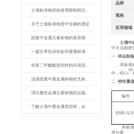
品牌
土壤标准物质的使用限制和注意事项
规格
关于土壤标准物质中全硒的测定
应用领域
固废中金属元素标物的基质模拟与定值技术解析
土壤中
中方法精密
一篇文章告诉你如何看懂标准物质证书！
一.
样品制
本标准
邻苯二甲酸酯质控样的环境适应性
60
中，经
Co
浅谈固废中重金属标物的无标样测试步骤
二.
特性量
浸出毒性金属元素标物的运输与储存
编号
了解土壤中重金属质控样，从这里开始！
RMH-A29
本标
度分量。