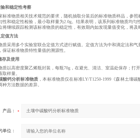
检验和稳定性考察
家
标准物质
相关
技术规范
的
要求，随机抽取分装后的标准物质样品，
参照
匀性和稳定性检验，最小取样量为
2.0
g
。结果表明，该系列标准物质均匀
位将继续跟踪检测该标准物质的稳定性，有效期内如发现量值变化，将及
及定值方法
物质采用多个实验室联合定值方式进行赋值。定值方法为
中和
滴定
法
和
气
，保证标准物质特性量值的溯源性。
储存及使用
物质以
高密度聚乙烯瓶
封装，每瓶
70
g
，在避光、清洁、室温处保存；打
该取样量。
碳酸钙分析标准物质
，本标准物质仅在标准
LY/T1250-1999
《森林土壤碳
两种方法数据的差异
。
产品：
的单位：