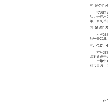
三.
均匀性
按
照
国
法，
进行均
年。研制单
四.
溯源性
本标准
和计量器具
五
.
包装、
本标准
请不要低于
土壤中
和
气量法
，
您