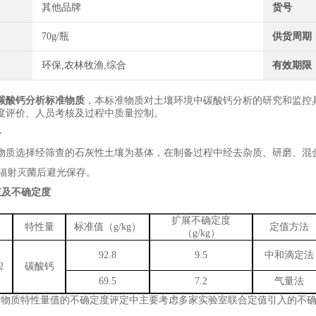
其他品牌
货号
70g/瓶
供货周期
环保,农林牧渔,综合
有效期限
碳酸钙分析标准物质
，本标准物质对土壤环境中
碳酸钙
分析的研究和监控
度评价、人员考核及过程中质量控制。
备
物质选择
经筛查
的
石灰性
土壤为基体，在制备过程中经去杂质、研磨、混
辐射灭菌后避光保存。
值及不确定度
扩展不确定度
特性量
标准值（
g/kg
）
定值方法
（
g/kg
）
92.8
9.5
中和滴定
法
2
碳酸钙
69.5
7.2
气量法
准物质特性量值的不确定度评定中主要考虑
多家实验室联合定值引入的不