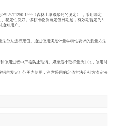
标准
LY/T1250-1999
《森林土壤碳酸钙的测定》
，
采用
滴定
性、稳定性良好。该标准物质自定值日期起，有效期
暂定
为
3
时通知用户。
量法
分别进行定值
。通过使用满足计量学特性要求的测量方法
开和使用过程中严格防止玷污。规定最小取样量为
2
.
0
g
，使用时
酸钙的测定》
范围内使用，注意采用的定值方法分别为滴定法