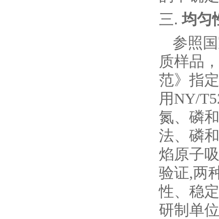
三.
均匀
参照国
质样品
范》指
用
NY/T5
氮
、
磷
法
、
磷
焰原子
验证
,
两
性、稳
研制单