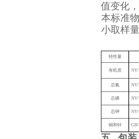
值变化
本标准
小取样
特性量
有机质
NY/
总氮
NY/
总磷
NY/
总钾
NY/
铜和锌
GB/
五
.
包装