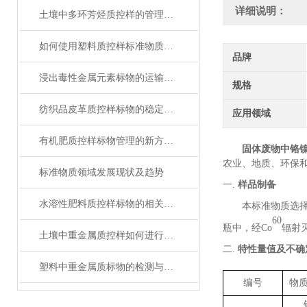
详细说明：
土壤中多环芳烃质控样的管理策略
如何使用塑料质控样标准物质提高电子行业中产品质量
品牌
浸出毒性金属元素标物的运输与储存
规格
纺织品皮革质控样标物的稳定性与保存条件解析
应用领域
有机肥质控样标物管理的新方法与新思路
固体废物中铬
农业、地质、环保
标准物质领域发展现状及趋势
一.
样品制备
水溶性肥料质控样标物的相关知识普及
本标准物质选
60
瓶中
，经
Co
辐射
土壤中重金属质控样如何进行抽取和分析
二.
特性量值及不确
塑料中重金属质标物的检测与分析方法
编号
物