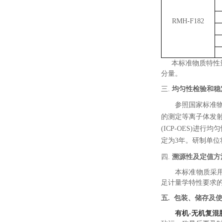
RMH-F182
本标准物质特性
分量。
三.
均匀性检验和稳
参照国家标准
的测定等离子体发
(ICP
-OES
)
进行均匀
定
为
3
年。研制单位
四.
溯源性及定值方
本标准物质采
足计量学特性要求
五
.
包装、储存及
有机-无机复混