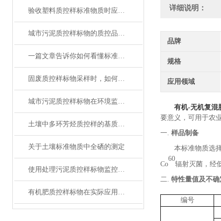
详细说明：
验收塑料质控样标准物质时应考虑的要素
城市污泥质控样标物的质控品定值分析
品牌
一篇文章告诉你如何看懂标准物质证书！
规格
固废质控样标物采样时，如何避免错误
应用领域
城市污泥质控样标物在环境监测和风险评估中扮演什么角色？
有机-无机复混
要意义，可用于农
土壤中多环芳烃质控样的基质效应与价值分析
一.
样品制备
关于土壤标准物质中全硒的测定
本标准物质选
60
Co
辐射灭菌，经
使用处理污泥质控样标物监控分析过程，确保数据准确性的实用技巧
二.
特性量值及不确
有机肥质控样标物在实际应用中的标准化问题
编号