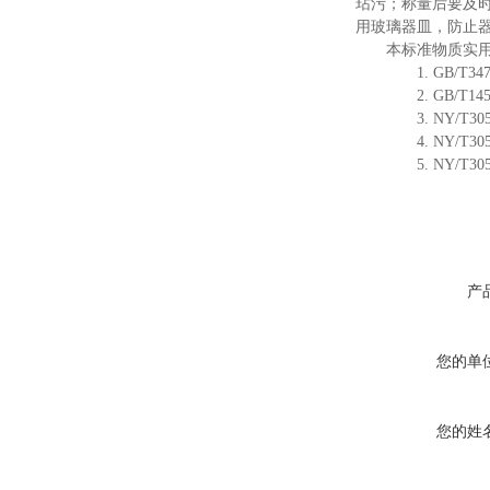
玷污；
称量后要及
用玻璃器皿，防止
本标准物质实
1.
GB/T347
2.
GB/T145
3.
NY/T305
4.
NY/T305
5.
NY/T305
产
您的单
您的姓