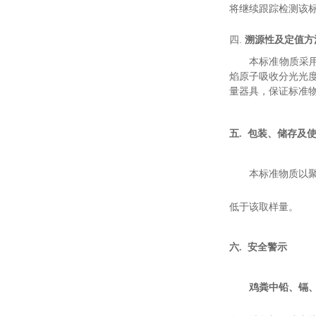
将继续跟踪检测该
四.
溯源性及定值方
本标准物质采
焰原子吸收分光光
量器具，保证标准
五
.
包装、储存及
本标准物质以
低于该取样量。
六
.
安全警示
鸡粪中铅、镉、