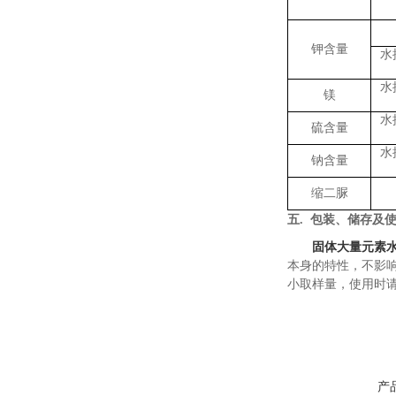
钾含量
水
水
镁
水
硫含量
水
钠含量
缩二脲
五
.
包装、储存及
固体大量元素
本身的特性，不影
小取样量，
使用时
产