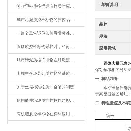
详细说明：
验收塑料质控样标准物质时应考虑的要素
城市污泥质控样标物的质控品定值分析
品牌
一篇文章告诉你如何看懂标准物质证书！
规格
固废质控样标物采样时，如何避免错误
应用领域
城市污泥质控样标物在环境监测和风险评估中扮演什么角色？
固体大量元素
保等领域相关分析
土壤中多环芳烃质控样的基质效应与价值分析
一.
样品制备
关于土壤标准物质中全硒的测定
本标准物质选
于
高密度聚乙烯瓶
使用处理污泥质控样标物监控分析过程，确保数据准确性的实用技巧
二.
特性量值及不确
有机肥质控样标物在实际应用中的标准化问题
编号