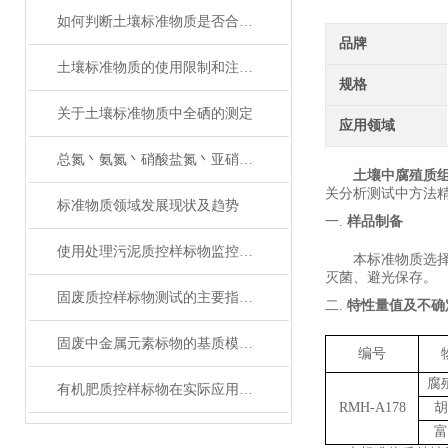
如何判断土壤标准物质是否合格？
品牌
土壤标准物质的使用限制和注意事项
规格
关于土壤标准物质中全硒的测定
应用领域
总氮丶氨氮丶硝酸盐氮丶亚硝酸盐氮丶凯式氮分不清楚？
土壤中腐殖质
关分析测试中方法
标准物质领域发展现状及趋势
一.
样品制备
使用处理污泥质控样标物监控分析过程，确保数据准确性的实用技巧
本标准物质选
灭菌、
避光保存。
固废质控样标物测试的主要指标及其意义
二.
特性量值及不确
固废中金属元素标物的基质模拟与定值技术解析
编号
腐
有机肥质控样标物在实际应用中的标准化问题
RMH-A178
胡
富