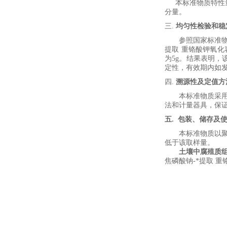
本标准物质特性
分量。
三.
均匀性检验和稳
参照国家标准
提取 重铬酸钾氧化
为
5
g
。结果表明，
定性，有效期内如
四.
溯源性及定值方
本标准物质采
法和计量器具，保
五
.
包装、储存及
本标准物质以
低于该取样量。
土壤中腐殖质
焦磷酸钠
-
*提取 