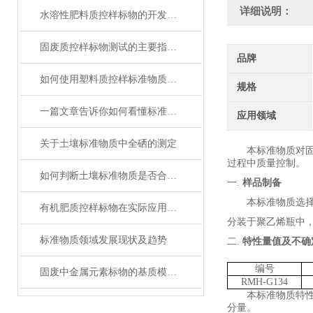
详细说明：
水溶性肥料质控样标物的开发与标准化分析
固废质控样标物测试的主要指标及其意义
品牌
如何使用塑料质控样标准物质提高电子行业中产品质量
规格
一篇文章告诉你如何看懂标准物质证书！
应用领域
关于土壤标准物质中全硒的测定
本标准物质对
过程中质量控制。
如何判断土壤标准物质是否合格？
一.
样品制备
本标准物质选
有机肥质控样标物在实际应用中的标准化问题
分装于
聚乙烯
瓶中
标准物质领域发展现状及趋势
二.
特性量值及不确
编号
固废中金属元素标物的基质模拟与定值技术解析
RMH-G134
本标准物质特
分量。