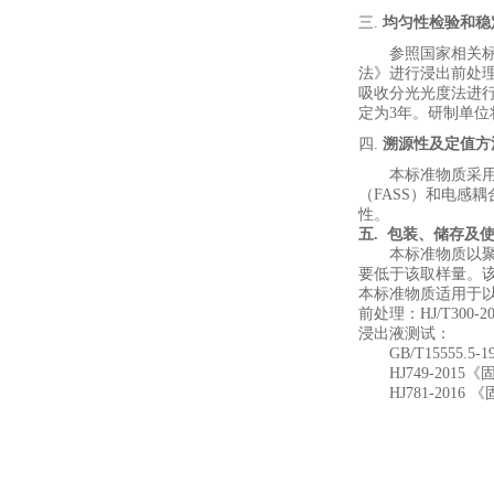
三.
均匀性检验和稳
参照国家
相关
法》进行浸出前处
吸收分光光度法
进
定
为
3
年。研制单位
四.
溯源性及定值方
本标准物质采
（
FASS
）和电感耦
性。
五
. 包装、储存及
本标准物质以
要低于该取样量。
本标准物质适用于
前处理：
HJ/T300-2
浸出液测试：
GB/T15555.5-1
HJ749-2015
《
HJ781-2016
《