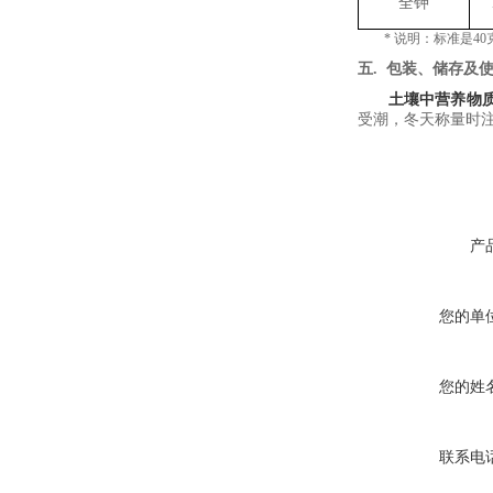
全钾
*
说明：标准是
40
五
.
包装、储存及
土壤中营养物
受潮，冬天称量时
产
您的单
您的姓
联系电