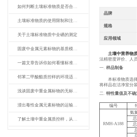
如何判断土壤标准物质是否合格？
品牌
土壤标准物质的使用限制和注意事项
规格
关于土壤标准物质中全硒的测定
应用领域
固废中金属元素标物的基质模拟与定值技术解析
土壤中营养物
法精密度评价、
人
一篇文章告诉你如何看懂标准物质证书！
一.
样品制备
邻苯二甲酸酯质控样的环境适应性
本标准物质选
将样品在洁净室分
浅谈固废中重金属标物的无标样测试步骤
二.
特性量值及不确
浸出毒性金属元素标物的运输与储存
编号
氨
总
了解土壤中重金属质控样，从这里开始！
RMH-A188
总