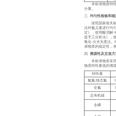
本标准物质特
分量。
三.
均匀性检验和稳
按
照国家
相关
法对氮元素
进行均
定
》
，使用酸消解
-
提手工分析法》
，
氧化
-
分光光度法
。
准物质的稳定性，
四.
溯源性及定值方
本标准物质采
物质特性量值的溯
特性量
氨氮
/
铵态氮
全氮
总有机碳
全磷