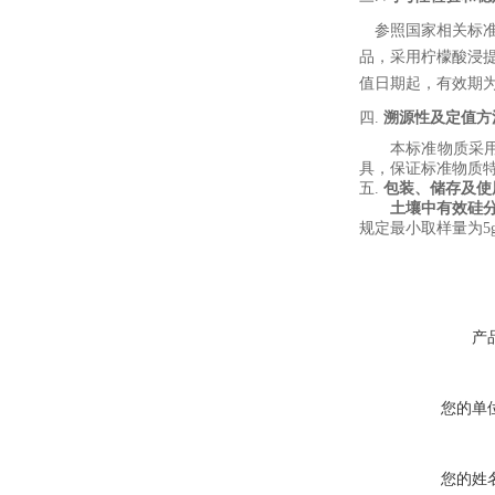
参照国家
相关
标
品，采用
柠檬酸
浸
值日期起，有效期
四.
溯源性及定值方
本标准物质采
具，保证标准物质
五.
包装、储存及使
土壤中有效硅
规定最小取样量为
5
产
您的单
您的姓