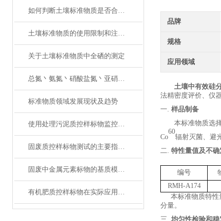
如何判断土壤标准物质是否合格？
品牌
土壤标准物质的使用限制和注意事项
规格
关于土壤标准物质中全硒的测定
应用领域
总氮丶氨氮丶硝酸盐氮丶亚硝酸盐氮丶凯式氮分不清楚？
土壤中有效硅
法精密度评价、仪
标准物质领域发展现状及趋势
一.
样品制备
本标准物质选
使用处理污泥质控样标物监控分析过程，确保数据准确性的实用技巧
60
Co
辐射灭菌、
避
固废质控样标物测试的主要指标及其意义
二.
特性量值及不确
固废中金属元素标物的基质模拟与定值技术解析
编号
RMH-A174
有机肥质控样标物在实际应用中的标准化问题
本标准物质特性
分量。
三.
均匀性检验和稳