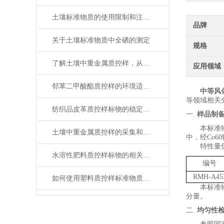
土壤标准物质的使用限制和注意事项
品牌
关于土壤标准物质中全硒的测定
规格
了解土壤中重金属质控样，从这里开始！
应用领域
邻苯二甲酸酯质控样的环境适应性
中等风
等领域相关
纺织品皮革质控样标物的稳定性与保存条件解析
一.
样品制
本标准
土壤中重金属质控样的采集和处理方法
中
，经
Co60
特性量
水溶性肥料质控样标物的相关知识普及
编号
RMH-A45
如何使用塑料质控样标准物质提高电子行业中产品质量
本标准
分量。
二.
均匀性