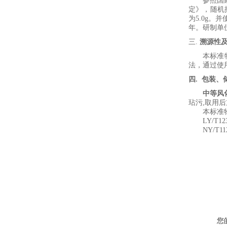
参照国
定
》
，
随机
为
5.0
g
。并
年。研制单
三.
溯源性
本标准
法
，
通过使
四
.
包装、
中等风
玷污
,
取用后
本标准
LY/T12
NY/T11
您