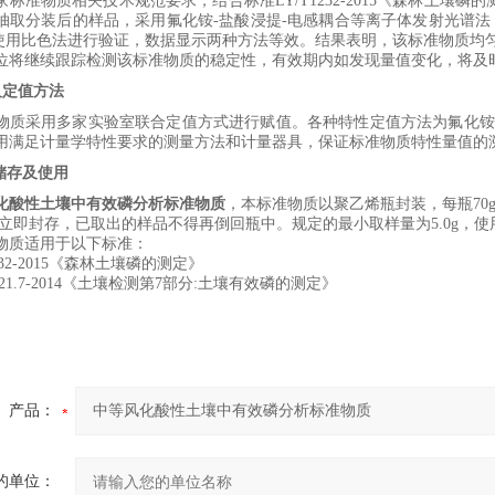
家标准物质
相关
技术规范要求
，结合标准
LY/T1232-2015
《
森林土壤磷的
抽取分装后的样品，采用
氟化铵
-
盐酸浸提
-
电感耦合等离子体
发射光谱
法
使用比色法进行验证
，
数据显示两种方法等效。
结果表明，该标准物质均
位将继续跟踪检测该标准物质的稳定性，有效期内如发现量值变化，将及
及定值方法
物质采用多
家
实验室联合定值方式进行赋值。
各种特性
定值方法为
氟化铵
用满足计量学特性要求的测量方法和计量器具，保证标准物质特性量值的
储存及使用
化酸性土壤中有效磷分析标准物质
，本标准物质以
聚乙烯
瓶封装，每瓶
70
立即封存，已取出的样品不得再倒回瓶中
。
规定的
最小取样量为
5.0
g
，使
物质适用于以下标准：
32-2015
《
森林土壤磷的测定
》
21.7-2014
《土壤检测第
7
部分
:
土壤有效磷的测定
》
产品：
的单位：