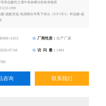
中等风化酸性土壤中有效磷分析标准物质
233-1999
酸-硫酸浸提-电感耦合等离子体法（ICP-OES）和盐酸-硫
法
RMH-A453
厂商性质：
生产厂家
2026-07-04
访 问 量：
1484
780
品咨询
联系我们