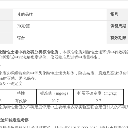
其他品牌
货号
70克/瓶
供货周期
综合
有效期限
化酸性土壤中有效磷分析标准物质
，本标准物质对
酸性土壤
环境中
有效磷
分析测试中方法精密度评价、仪器校准及过程中质量控制。
备
物质选择
经筛查的中等风化酸性
土壤为基体，
除
去杂质、
磨粉及高速混合
辐射灭菌、避光保存。
值及不确定度
特性
标准值（
mg/kg
）
扩展不确定度（
mg/kg
）
3
有效磷
20.7
2.7
物质特性量值的不确定度评定中主要考虑
多家实验室联合定值引入的不确
检验和稳定性考察