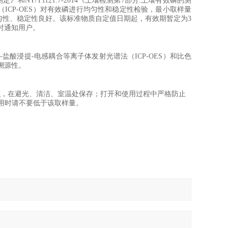
测定
》
和
NY/T1121.7-2014
《土壤检测第
7
部分
:
土壤有效磷的测
（
ICP-OES
）对有效磷进行
均匀性和稳定性检验，最小取样量
匀性、稳定性良好。该标准物质自定值日期起，有效期
暂定
为
3
时通知用户。
-
盐酸浸提
-
电感耦合等离子体
发射光谱
法（
ICP-OES
）
和比色
溯源性。
g
，在避光、清洁、室温处保存；打开和使用过程中严格防止
用时请不要低于该取样量。