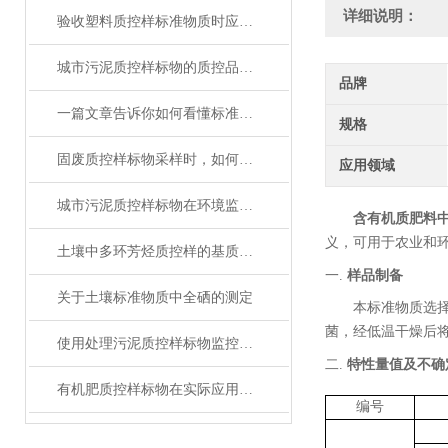
详细说明：
验收塑料质控样标准物质时应考虑的要素
城市污泥质控样标物的质控品定值分析
品牌
一篇文章告诉你如何看懂标准物质证书！
规格
固废质控样标物采样时，如何避免错误
应用领域
城市污泥质控样标物在环境监测和风险评估中扮演什么角色？
含有机质肥料
义，可用于农业
和
土壤中多环芳烃质控样的基质效应与价值分析
一.
样品制备
关于土壤标准物质中全硒的测定
本标准物质选
菌，经低温干燥后
使用处理污泥质控样标物监控分析过程，确保数据准确性的实用技巧
二.
特性量值及不确
有机肥质控样标物在实际应用中的标准化问题
编号