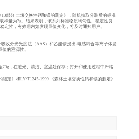
第
13
部分 土壤交换性钙和镁的测定
》
，
随机抽取分装后的标准
取样量为
2
g
。结果表明，该系列标准物质均匀性、稳定性良
的稳定性，有效期内如发现量值变化，将及时通知用户。
子吸收分光光度法（
AAS
）和乙酸铵浸出
-
电感耦合等离子体发
量值的溯源性。
瓶
70
g
，在避光、清洁、室温处保存；打开和使用过程中严格
的测定》和
LY/T1245-1999
《森林土壤交换性钙和镁的测定》