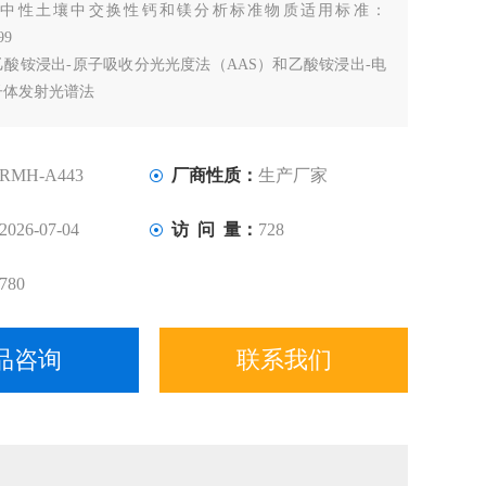
：
中性土壤中交换性钙和镁分析标准物质适用标准：
99
酸铵浸出-原子吸收分光光度法（AAS）和乙酸铵浸出-电
子体发射光谱法
RMH-A443
厂商性质：
生产厂家
2026-07-04
访 问 量：
728
780
品咨询
联系我们