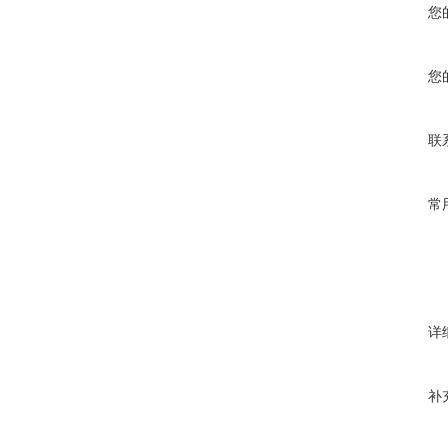
您
您
联
常
详
补