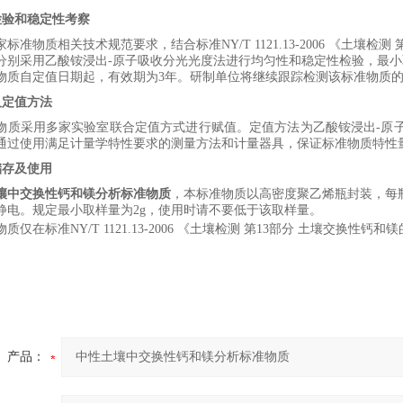
检验和稳定性考察
家标准物质
相关
技术规范要求，
结合标准
NY/T 1121.13-2006
《
土壤检测
分别
采用
乙酸铵浸出
-
原子吸收分光光度法
进行均匀性和稳定性检验，最小
物质自定值日期起，有效期为
3
年。研制单位将继续跟踪检测该标准物质
及定值方法
物质采用多
家
实验室联合定值方式进行赋值。
定值方法为
乙酸铵浸出
-
原
通过使用满足计量学特性要求的测量方法和计量器具，保证标准物质特性
储存及使用
壤中交换性钙和镁分析标准物质
，本标准物质以
高密度聚乙烯瓶
封装，每
静电
。规定最小取样量
为
2
g
，使用时请不要低于该取样量。
物质
仅在标准
NY/T 1121.13-2006
《土壤检测 第
13
部分 土壤交换性钙和镁
。
产品：