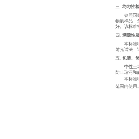
三.
均匀性
参照国
物质样品，
好。该标准
四.
溯源性
本标准
射光谱法
，
五.
包装、
中性土
防止玷污
和
本标准
范围内使用