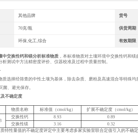
其他品牌
货号
70克/瓶
供货周期
环保,化工,综合
有效期限
壤中交换性钙和镁分析标准物质
，本标准物质对
土壤
环境中
交换性钙和镁
分析测试中方法精密度评价、仪器校准及过程中质量控制。
备
物质选择
经筛查的中性
土壤为基体，
除
去杂质、
磨粉及高速混合
等特殊均
灭菌、
避光保存。
值及不确定度
物质
名称
标准值（
cmol
/kg
）
扩展不确定度（
cmol
/kg
）
交换性钙
8.93
0.89
3
交换性镁
3.16
0.32
物质特性量值的不确定度评定中主要考虑
多家实验室联合定值引入的不确