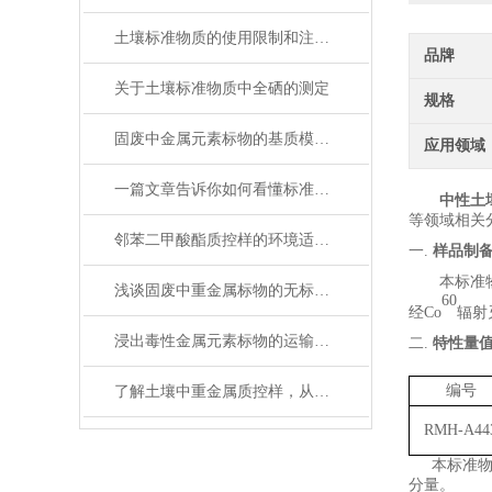
土壤标准物质的使用限制和注意事项
品牌
关于土壤标准物质中全硒的测定
规格
固废中金属元素标物的基质模拟与定值技术解析
应用领域
一篇文章告诉你如何看懂标准物质证书！
中性土
等领域相关
邻苯二甲酸酯质控样的环境适应性
一.
样品制
本标准
浅谈固废中重金属标物的无标样测试步骤
60
经
Co
辐射
浸出毒性金属元素标物的运输与储存
二.
特性量
编号
了解土壤中重金属质控样，从这里开始！
RMH-A44
本标准
分量。