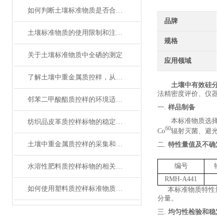
如何判断土壤标准物质是否合格？
品牌
土壤标准物质的使用限制和注意事项
规格
关于土壤标准物质中全硒的测定
应用领域
了解土壤中重金属质控样，从这里开始！
土壤中有效硅
法精密度评价、仪
邻苯二甲酸酯质控样的环境适应性
一.
样品制备
本标准物质选
纺织品皮革质控样标物的稳定性与保存条件解析
60
Co
辐射灭菌、避
土壤中重金属质控样的采集和处理方法
二.
特性量值及不确
编号
水溶性肥料质控样标物的相关知识普及
RMH-A441
如何使用塑料质控样标准物质提高电子行业中产品质量
本标准物质特性
分量。
三.
均匀性检验和稳