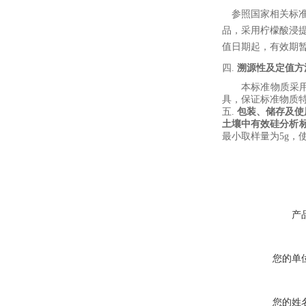
参照国家
相关
标
品，采用
柠檬酸
浸
值日期起，有效期
四.
溯源性及定值方
本标准物质采
具，保证标准物质
五.
包装、储存及使
土壤中有效硅分析
最小取样量为
5
g
，
产
您的单
您的姓