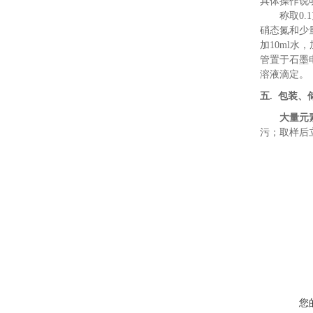
具体操作
说
称取
0.1
硝态氮和少
加10ml水
管置于石墨
溶液滴定。
五
.
包装、
大量元
污；
取样后
您