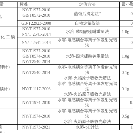
量
标准
定值方法
最小
NY/T1977-2010
蒸馏后滴定法
*
0
GB/T8572-2010
氮
GB/T22923-2008
自动定氮仪法
0
NY/T1977-2010
水溶
-
磷钼酸喹啉重量法
1.0g
NY/T 2541-2014
化二磷
水溶
-
电感耦合
等离子体发射光谱
NY/T 2541-2014
0
法
NY/T1977-2010
GB/T8574-2010
水溶
-
四苯硼酸钾重量法
1.0g
NY/T2540-2014
钾计）
水溶
-
电感耦合
等离子体发射光谱
NY/T2540-2014
法
0.1g
水溶
-
火焰原子吸收
光谱法
水溶
-
电感耦合
等离子体发射光谱
镁
计）
NY/T 1117-2006
法
0.1g
水溶
-
火焰原子吸收
光谱法
水溶
-
电感耦合
等离子体发射光谱
NY/T1974-2010
0
法
水溶
-
电感耦合
等离子体发射光谱
NY/T1974-2010
法
0.5g
水溶
-
火焰原子吸收
光谱法
值
NY/T1973-2021
水溶
-
pH
计法
1