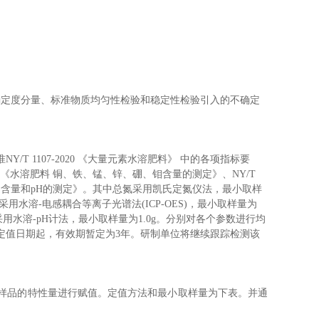
确定度分量、标准物质均匀性检验和稳定性检验引入的不确定
准
NY/T 1107-202
0
《
大量元素水溶肥料
》
中的各项指标要
《
水溶肥料
铜、铁、锰、锌、硼、钼含量的测定
》
、
NY/T
物含量和
pH
的测定
》
。其中总氮采用
凯氏
定氮仪法
，最小取样
采用
水溶
-
电感耦合等离子
光谱
法
(ICP
-OES
)
，最小取样量为
采用水溶
-pH
计法，最小取样量为
1.0g
。
分别对各个参数进
行均
定值日期起，有效期
暂定
为
3
年。研制单位将继续跟踪检测该
样品的特性量
进行赋值。
定值方法
和最小取样量
为
下表
。
并
通
。