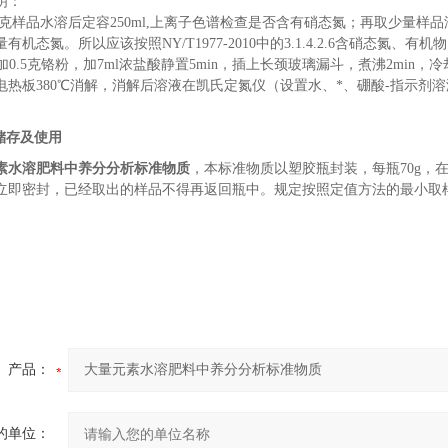
明
：
克样品水溶后定容
250ml,
上离子色谱检查是否含有硝态氮；再取少量样品
量有机态氮。所以应该按照
NY/T1977-2010
中的
3.1.4.2.6
含硝态氮
、
有机物
，加0.5克铬粉，加7ml浓盐酸静置5min，插上长颈玻璃漏斗，煮沸2min
电热板380℃消解，消解后溶液在凯氏定氮仪（设置水
、
*
、
硼酸
-指示剂溶
储存及使用
素水溶肥料中养分分析标准物质
，本标准物质以
塑胶
瓶封装，每瓶
70
g
，
立即密封，已经取出的样品不得再返回瓶中
。规定
按照定值方法的
最小取
产品：
的单位：