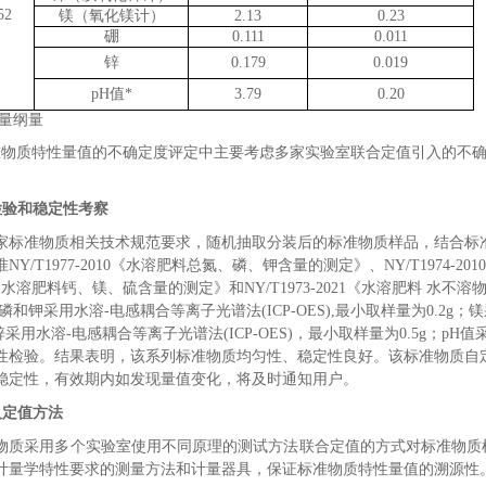
52
镁（氧化镁计）
2.13
0.23
硼
0.111
0.011
锌
0.179
0.019
pH
值
*
3.79
0.20
量纲量
准物质特性量值的不确定度评定中主要考虑多家实验室联合定值引入的不
检验和稳定性考察
家标准物质相关技术规范要求，随机抽取分装后的标准物质样品，
结合
标
准
NY/T1977-2010
《
水溶肥料总氮、磷、钾含量的测定
》
、
NY/T1974-2010
《水溶肥料钙、镁、硫含量的测定》
和
NY/T1973-2021
《
水溶肥料
水不溶
磷和钾
采用
水溶
-
电感耦合等离子
光谱
法
(ICP
-OES
)
,
最小取样量为
0.2g
；镁
锌
采用
水溶
-
电感耦合等离子
光谱
法
(ICP
-OES
)
，最小取样量为
0.5g
；
pH
值
性检验。结果表明，该系列标准物质均匀性、稳定性良好。该标准物质自
稳定性，有效期内如发现量值变化，将及时通知用户。
及定值方法
物质采用多个实验室
使用不同原理的测试方法
联合定值
的
方式
对标准物质
计量学特性要求的测量方法和计量器具，保证标准物质特性量值的溯源性