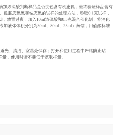
滴加浓硫酸判断样品是否变色含有机态氮，最终验证样品含有
、
酰胺态氮
氮和铵态氮的试样的处理方法，称取
0.1克试样，
，冷却，放置过夜，加入10ml浓硫酸和0.5克混合催化剂，将消化
液加液体体积分别为30ml
、
80ml
、
25ml）蒸馏，用硫酸标准
在避光、清洁、室温处保存；打开和使用过程中严格防止玷
样量，使用时请不要低于该取样量。