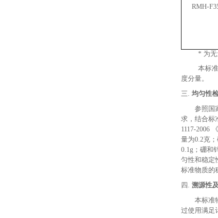
RMH-F3
*
为无
本标
度分量。
三.
均匀性
参照国
求，结合标
1117-2006
量为
0.2
克；
0.1g
；硼和
匀性和稳定
标准物质的
四.
溯源性
本标准
过使用满足