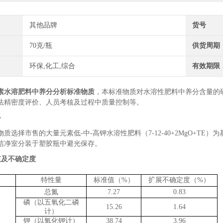
其他品牌
货号
70克/瓶
供货周期
环保,化工,综合
有效期限
素水溶肥料中养分分析标准物质
，本标准物质对
水溶性肥料
中
养分
含量的
法精密度评价、
人员考核
及过程中质量控制
等
。
备
物质选择
市售
的
大量元素低
-
中
-
高钾水溶性肥料（
7-12-40+2MgO+TE
）
为
洁净室分装于
塑胶
瓶中避光保存。
值及不确定度
特性量
标准值（
%
）
扩展不确定度（
%
）
总氮
7.27
0.83
磷（以五氧化二磷
15.26
1.64
计）
钾（以氧化钾计）
38.74
3.96