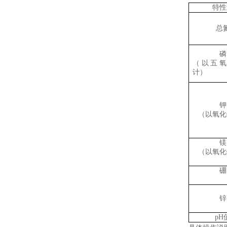
特性
总
磷
（以五氧
计）
钾
（以氧化
镁
（以氧化
硼
锌
pH