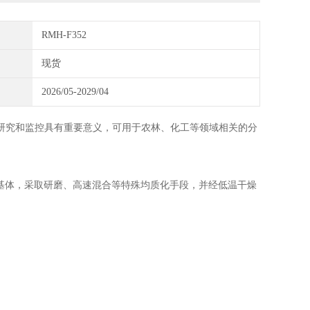
RMH-F352
现货
2026/05-2029/04
研究和监控具有重要意义，可用于农
林
、
化工
等领域相关
的
分
基体，
采取研磨
、
高速混合
等特殊均质化手段
，并
经低温干燥