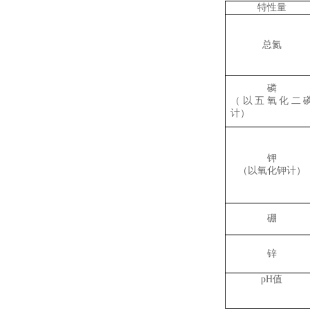
特性量
总氮
磷
（以五氧化二
计）
钾
（以氧化钾计）
硼
锌
pH
值