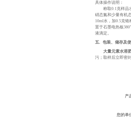
具体操作
说明
：
称取
0.1
克样品
硝态氮和少量有机
10ml水，加0.5
置于石墨电热板38
液滴定。
五
.
包装、储存及
大量元素水溶
污；
取样后立即密
产
您的单