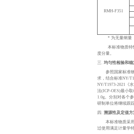
RMH-F351
*
为无量纲量
本标准物质特
度分量。
三.
均匀性检验和稳
参照国家标准
求，结合标准
NY/T1
NY/T1973-2021
《
水
法
(ICP
-OES
)
最小取
1.0g
。
分别对各个参
研制单位将继续跟
四.
溯源性及定值方
本标准物质采
过使用满足计量学