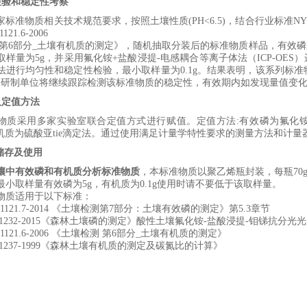
检验和稳定性考察
家标准物质
相关
技术规范要求，
按照土壤性质
(PH<6.5)
，结合行业标准
NY
1121.6-2006
第
6
部分
_
土壤有机质的测定
》
，
随机抽取分装后的标准物质样品，
有效磷
取样量为
5
g
，并采用
氟化铵
+
盐酸浸提
-
电感耦合等离子体法（
ICP-OES
）
法
进行均匀性和稳定性检验
，最小取样量为
0.1
g
。结果表明，该系列标准
。研制单位将继续跟踪检测该标准物质的稳定性，有效期内如发现量值变
及定值方法
物质采用多
家
实验室联合定值方式进行赋值。定值方法
:
有效磷
为氟化
质为硫酸亚tie滴定法。
通过使用满足计量学特性要求的测量方法和计量
储存及使用
壤中有效磷和有机质分析标准物质
，本标准物质以
聚乙烯
瓶封装，每瓶
70
最小取样量
有效磷
为
5
g
，
有机质为
0.1
g
使用时请不要低于该取样量。
物质适用于以下标准：
1121.7-2014
《
土壤检测第
7
部分：土壤有效磷的测定
》
第
5.3
章节
1232-2015
《
森林土壤磷的测定
》
酸性土壤
氟化铵
-
盐酸浸提
-
钼锑抗分光光
1121.6-2006
《
土壤检测
第
6
部分
_
土壤有机质的测定
》
1237-1999
《
森林土壤有机质的测定及碳氮比的计算
》