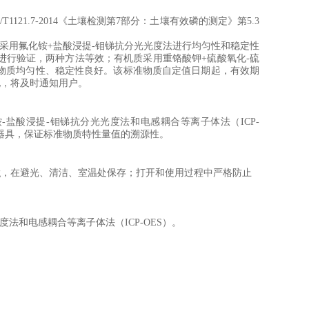
/T1121.7-2014
《
土壤检测第
7
部分：土壤有效磷的测定
》
第
5.3
采用氟化铵
+
盐酸浸提
-
钼锑抗分光光度法进行均匀性和稳定性
进行验证，两种方法等效；有机质采用重铬酸钾
+
硫酸氧化
-
硫
物质均匀性、稳定性良好。该标准物质自定值日期起，有效期
化，将及时通知用户。
铵
-
盐酸浸提
-
钼锑抗分光光度法
和电感耦合等离子体法（
ICP-
器具，保证标准物质特性量值的溯源性。
g
，在避光、清洁、室温处保存；打开和使用过程中严格防止
度法
和电感耦合等离子体法（
ICP-OES
）。