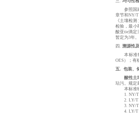
三.
均匀性
参照国
章节和
NY/T
《
土壤检测
检验，最小
酸亚tie滴定
暂定
为
3
年
四.
溯源性
本标准
OES
）；有机
五
.
包装、
酸性土
玷污。规定
本标准
1.
NY/T
2.
LY/T
3.
NY/T
4.
LY/T