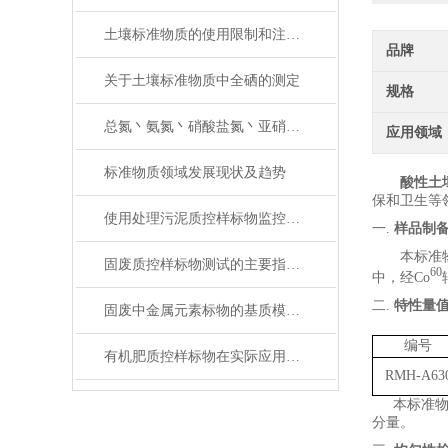
土壤标准物质的使用限制和注意事项
品牌
关于土壤标准物质中全硒的测定
规格
总氮丶氨氮丶硝酸盐氮丶亚硝酸盐氮丶凯式氮分不清楚？
应用领域
标准物质领域发展现状及趋势
酸性土
保和卫生等
使用处理污泥质控样标物监控分析过程，确保数据准确性的实用技巧
一.
样品制
本标准
固废质控样标物测试的主要指标及其意义
60
中
，经
Co
二.
特性量
固废中金属元素标物的基质模拟与定值技术解析
编号
有机肥质控样标物在实际应用中的标准化问题
RMH-A63
本标准
分量。