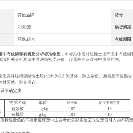
其他品牌
货号
70克/瓶
供货周期
环保,综合
有效期限
壤中有效磷和有机质分析标准物质
，本标准物质对
酸性土壤
环境中
有效磷
领域相关分析测试中方法精密度评价、仪器校准及过程中质量控制。
备
物质选择
经筛查酸性
土壤
(pH
约为
5.3)
为基体，
除
去杂质、
磨粉及高速混合
辐射灭菌、避光保存。
值及不确定度
物质
名称
单位
标准值
扩展不确定度
有效磷
mg/kg
107
13
0
有机质
g/kg
103
10
物质特性量值的不确定度评定中主要考虑
多家实验室联合定值引入的不确